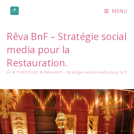
MENU
Rêva BnF – Stratégie social
media pour la
Restauration.
>
PORTFOLIO
>
Rêva BnF – Stratégie social media pour la Rest