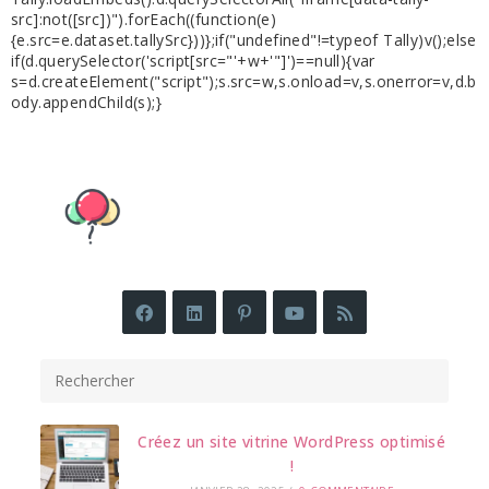
src]:not([src])").forEach((function(e)
{e.src=e.dataset.tallySrc}))};if("undefined"!=typeof Tally)v();else
if(d.querySelector('script[src="'+w+'"]')==null){var
s=d.createElement("script");s.src=w,s.onload=v,s.onerror=v,d.b
ody.appendChild(s);}
Créez un site vitrine WordPress optimisé
!