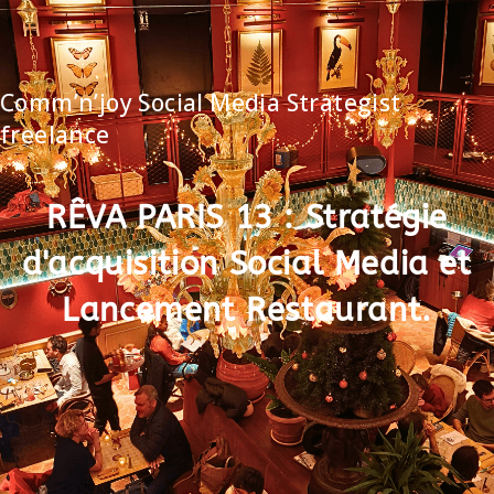
Comm’n’joy Social Media Strategist
freelance
RÊVA PARIS 13 : Stratégie
d'acquisition Social Media et
Lancement Restaurant.