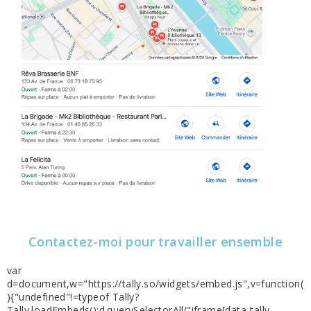
Contactez-moi pour travailler ensemble
var
d=document,w="https://tally.so/widgets/embed.js",v=function(
){"undefined"!=typeof Tally?
Tally.loadEmbeds():d.querySelectorAll("iframe[data-tally-