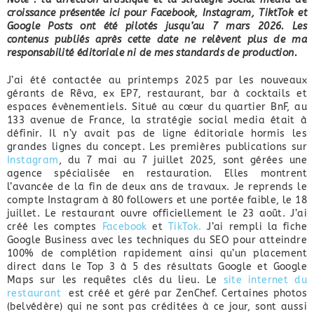
croissance présentée ici pour Facebook, Instagram, TiktTok et
Google Posts ont été pilotés jusqu’au 7 mars 2026. Les
contenus publiés après cette date ne relèvent plus de ma
responsabilité éditoriale ni de mes standards de production.
J’ai été contactée au printemps 2025 par les nouveaux
gérants de Rêva, ex EP7, restaurant, bar à cocktails et
espaces évènementiels. Situé au cœur du quartier BnF, au
133 avenue de France, la stratégie social media était à
définir. Il n’y avait pas de ligne éditoriale hormis les
grandes lignes du concept. Les premières publications sur
Instagram
, du 7 mai au 7 juillet 2025, sont gérées une
agence spécialisée en restauration. Elles montrent
l’avancée de la fin de deux ans de travaux. Je reprends le
compte Instagram à 80 followers et une portée faible, le 18
juillet. Le restaurant ouvre officiellement le 23 août. J’ai
créé les comptes
Facebook
et
TikTok.
J’ai rempli la fiche
Google Business avec les techniques du SEO pour atteindre
100% de complétion rapidement ainsi qu’un placement
direct dans le Top 3 à 5 des résultats Google et Google
Maps sur les requêtes clés du lieu. Le
site internet du
restaurant
est créé et géré par ZenChef. Certaines photos
(belvédère) qui ne sont pas créditées à ce jour, sont aussi