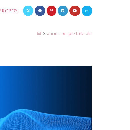
 PROPOS
>
animer compte LinkedIn