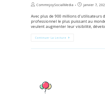
Auteur/autrice
Publication
CommnjoySocialMedia
janvier 7, 20
de
publiée :
la
Avec plus de 900 millions d'utilisateurs
publication :
professionnel le plus puissant au monde.
veulent augmenter leur visibilité, dével
Stratégie
Continuer La Lecture
LinkedIn
D’entreprise
:
Comment
Développer
Votre
Réseau
Et
Obtenir
Des
Leads
Qualifiés
Avec
LinkedIn
?
Guide
Ultime.