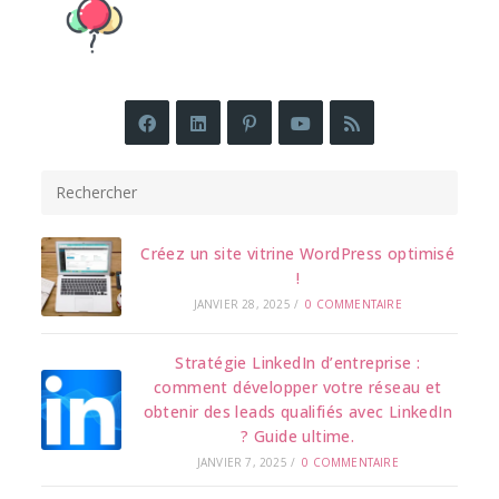
Press
Esca
to
close
Créez un site vitrine WordPress optimisé
the
!
searc
panel
JANVIER 28, 2025
/
0 COMMENTAIRE
Stratégie LinkedIn d’entreprise :
comment développer votre réseau et
obtenir des leads qualifiés avec LinkedIn
? Guide ultime.
JANVIER 7, 2025
/
0 COMMENTAIRE