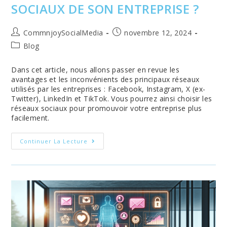
SOCIAUX DE SON ENTREPRISE ?
Auteur/autrice
Publication
CommnjoySocialMedia
novembre 12, 2024
de
publiée :
Post
Blog
la
category:
publication :
Dans cet article, nous allons passer en revue les
avantages et les inconvénients des principaux réseaux
utilisés par les entreprises : Facebook, Instagram, X (ex-
Twitter), LinkedIn et TikTok. Vous pourrez ainsi choisir les
réseaux sociaux pour promouvoir votre entreprise plus
facilement.
Comment
Continuer La Lecture
Choisir
Les
Réseaux
Sociaux
De
Son
Entreprise
?