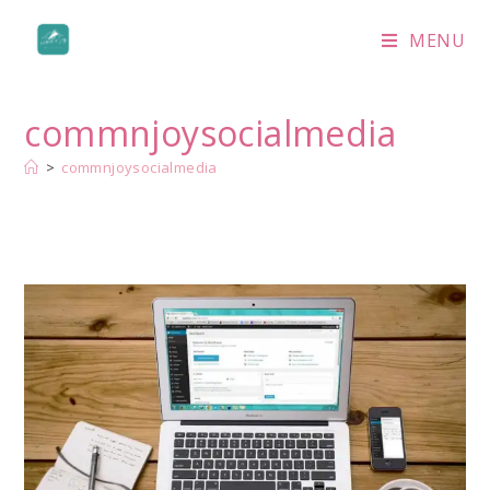
Skip
to
MENU
content
commnjoysocialmedia
>
commnjoysocialmedia