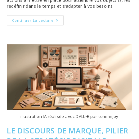
actions à mettre en place pour atteindre vos objectifs, les
redéfinir dans le temps et s’adapter à vos besoins.
Pourquoi
Continuer La Lecture
Créer
Une
Stratégie
Digitale
Pour
Animer
Les
Réseaux
Sociaux.
illustration IA réalisée avec DALL•E par commnjoy
LE DISCOURS DE MARQUE, PILIER