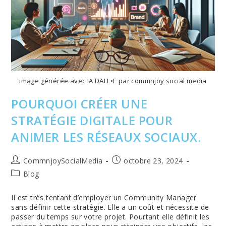
image générée avec IA DALL•E par commnjoy social media
POURQUOI CRÉER UNE
STRATÉGIE DIGITALE POUR
ANIMER LES RÉSEAUX SOCIAUX.
Auteur/autrice
Publication
CommnjoySocialMedia
octobre 23, 2024
de
publiée :
Post
Blog
la
category:
publication :
Il est très tentant d’employer un Community Manager
sans définir cette stratégie. Elle a un coût et nécessite de
passer du temps sur votre projet. Pourtant elle définit les