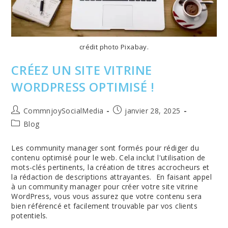
crédit photo Pixabay.
CRÉEZ UN SITE VITRINE
WORDPRESS OPTIMISÉ !
Auteur/autrice
Publication
CommnjoySocialMedia
janvier 28, 2025
de
publiée :
Post
Blog
la
category:
publication :
Les community manager sont formés pour rédiger du
contenu optimisé pour le web. Cela inclut l'utilisation de
mots-clés pertinents, la création de titres accrocheurs et
la rédaction de descriptions attrayantes. En faisant appel
à un community manager pour créer votre site vitrine
WordPress, vous vous assurez que votre contenu sera
bien référencé et facilement trouvable par vos clients
potentiels.