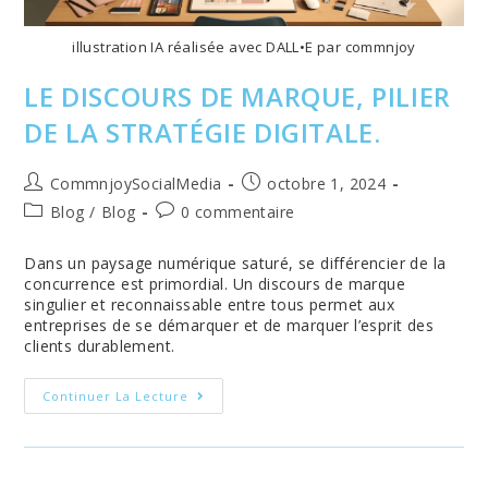
illustration IA réalisée avec DALL•E par commnjoy
LE DISCOURS DE MARQUE, PILIER
DE LA STRATÉGIE DIGITALE.
Auteur/autrice
Publication
CommnjoySocialMedia
octobre 1, 2024
de
publiée :
Post
Commentaires
Blog
/
Blog
0 commentaire
la
category:
de
publication :
la
Dans un paysage numérique saturé, se différencier de la
publication :
concurrence est primordial. Un discours de marque
singulier et reconnaissable entre tous permet aux
entreprises de se démarquer et de marquer l’esprit des
clients durablement.
Le
Continuer La Lecture
Discours
De
Marque,
Pilier
De
La