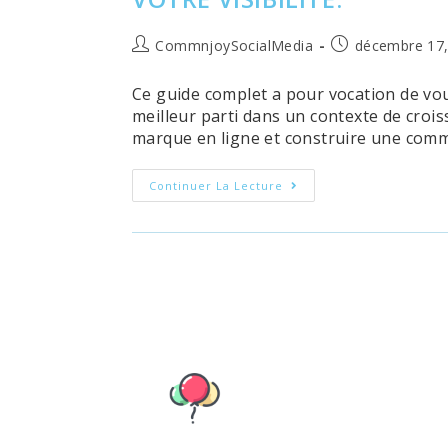
Auteur/autrice
Publication
CommnjoySocialMedia
décembre 17,
de
publiée :
la
Ce guide complet a pour vocation de vo
publication :
meilleur parti dans un contexte de croi
marque en ligne et construire une commu
Bien
Continuer La Lecture
Démarrer
Sur
TikTok
Pour
Les
Entreprises
:
Guide
Complet
Pour
Augmenter
Votre
Visibilité.