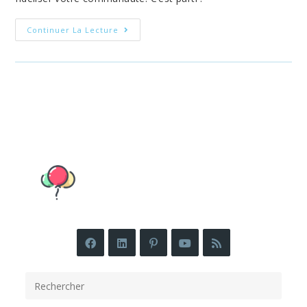
7
Continuer La Lecture
Astuces
Infaillibles
Pour
Optimiser
Votre
Chaîne
YouTube.