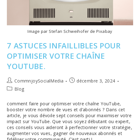
Image par Stefan Schweihofer de Pixabay
7 ASTUCES INFAILLIBLES POUR
OPTIMISER VOTRE CHAÎNE
YOUTUBE.
Auteur/autrice
Publication
CommnjoySocialMedia
décembre 3, 2024
de
publiée :
Post
Blog
la
category:
publication :
comment faire pour optimiser votre chaîne YouTube,
booster votre nombre de vues et d’abonnés ? Dans cet
article, je vous dévoile sept conseils pour maximiser votre
impact sur YouTube. Que vous soyez débutant ou expert,
ces conseils vous aideront à perfectionner votre stratégie,
augmenter vos vues, gagner de nouveaux abonnés et
fidéliser votre communauté. C’est parti !