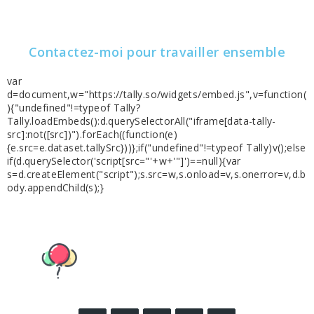
Contactez-moi pour travailler ensemble
var
d=document,w="https://tally.so/widgets/embed.js",v=function(
){"undefined"!=typeof Tally?
Tally.loadEmbeds():d.querySelectorAll("iframe[data-tally-
src]:not([src])").forEach((function(e)
{e.src=e.dataset.tallySrc}))};if("undefined"!=typeof Tally)v();else
if(d.querySelector('script[src="'+w+'"]')==null){var
s=d.createElement("script");s.src=w,s.onload=v,s.onerror=v,d.b
ody.appendChild(s);}