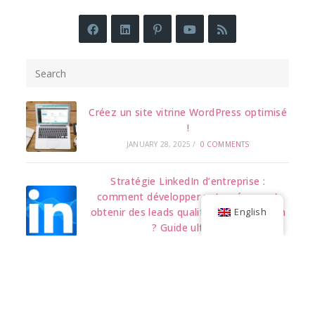
Créez un site vitrine WordPress optimisé
!
JANUARY 28, 2025
/
0 COMMENTS
Stratégie LinkedIn d’entreprise :
comment développer votre réseau et
obtenir des leads qualifiés avec LinkedIn
English
? Guide ultime.
JANUARY 7, 2025
/
0 COMMENTS
7 astuces infaillibles pour optimiser votre
chaîne YouTube.
DECEMBER 3, 2024
/
0 COMMENTS