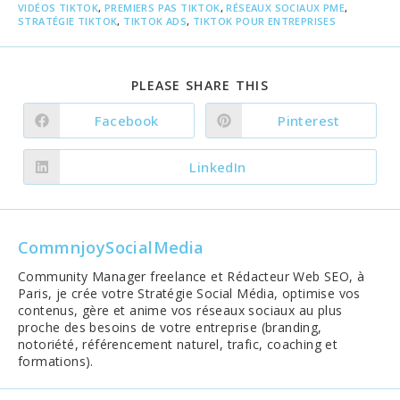
VIDÉOS TIKTOK
,
PREMIERS PAS TIKTOK
,
RÉSEAUX SOCIAUX PME
,
STRATÉGIE TIKTOK
,
TIKTOK ADS
,
TIKTOK POUR ENTREPRISES
SHARE
PLEASE SHARE THIS
THIS
CONTENT
Facebook
Pinterest
Opens
Opens
in
in
a
a
new
new
LinkedIn
Opens
window
window
in
a
new
window
CommnjoySocialMedia
Community Manager freelance et Rédacteur Web SEO, à
Paris, je crée votre Stratégie Social Média, optimise vos
contenus, gère et anime vos réseaux sociaux au plus
proche des besoins de votre entreprise (branding,
notoriété, référencement naturel, trafic, coaching et
formations).