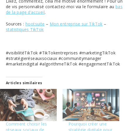
Likez, commentez, cela me motive énormément ! Pour un
de vis personnalisé contactez-moi via le formulaire au
bas
de la page d’accueil
.
Sources :
hootsuite
–
Mon entreprise sur TikTok
–
statistiques TikTok
#visibilitéTikTok #TikTokentreprises #marketingTikTok
#stratégieréseauxsociaux #communitymanager
#marketindigital #algorithmeTikTok #engagementTikTok
Articles similaires
Comment choisir les
Pourquoi créer une
réseaux sociaux de
stratégie digitale pour