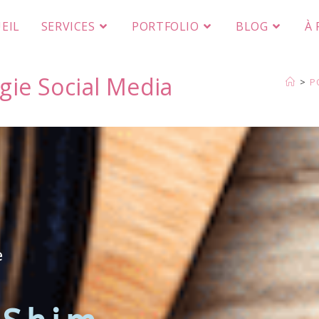
EIL
SERVICES
PORTFOLIO
BLOG
À
égie Social Media
>
P
e