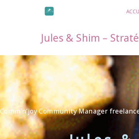
ACCU
Jules & Shim – Strat
Comm’n’joy Community Manager freelanc