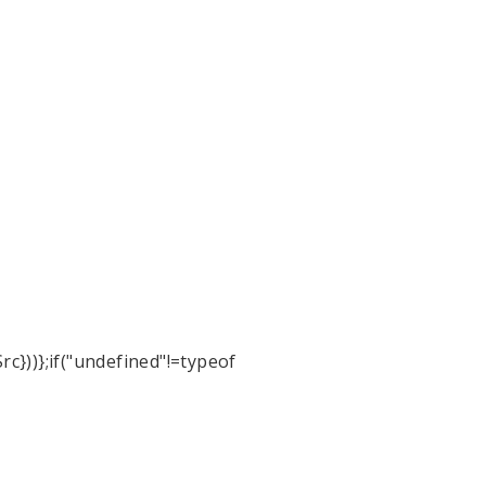
Src}))};if("undefined"!=typeof