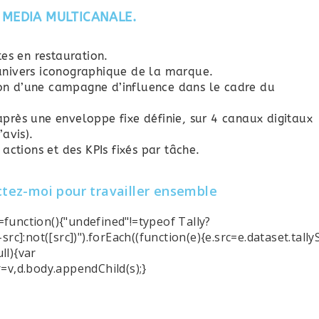
 MEDIA MULTICANALE.
tes en restauration.
l’univers iconographique de la marque.
ition d’une campagne d’influence dans le cadre du
près une enveloppe fixe définie, sur 4 canaux digitaux
avis).
actions et des KPIs fixés par tâche.
tez-moi pour travailler ensemble
=function(){"undefined"!=typeof Tally?
rc]:not([src])").forEach((function(e){e.src=e.dataset.tally
ll){var
r=v,d.body.appendChild(s);}