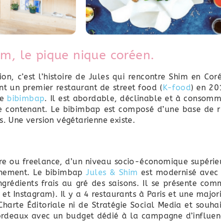
him, le pique nique coréen.
on, c’est l’histoire de Jules qui rencontre Shim en Cor
ent un premier restaurant de street food
(
K-food
)
en 20
le
bibimbap
. Il est abordable, déclinable et à consom
de contenant. Le bibimbap est composé d’une base de r
s. Une version végétarienne existe.
re ou freelance, d’un niveau socio-économique supérie
inement. Le bibimbap
Jules & Shim
est modernisé avec 
ngrédients frais au gré des saisons. Il se présente co
et Instagram). Il y a 4 restaurants à Paris et une major
 Charte Éditoriale ni de Stratégie Social Media et souha
Bordeaux avec un budget dédié à la campagne d’influen