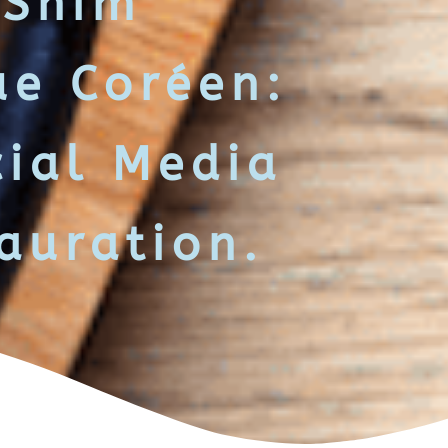
 Shim
ue Coréen:
cial Media
auration.