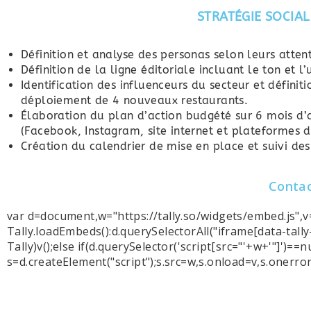
STRATÉGIE SOCIAL
Définition et analyse des personas selon leurs atten
Définition de la ligne éditoriale incluant le ton et 
Identification des influenceurs du secteur et défin
déploiement de 4 nouveaux restaurants.
Élaboration du plan d’action budgété sur 6 mois d’a
(Facebook, Instagram, site internet et plateformes d’
Création du calendrier de mise en place et suivi des 
Contac
var d=document,w="https://tally.so/widgets/embed.js",v
Tally.loadEmbeds():d.querySelectorAll("iframe[data-tally-s
Tally)v();else if(d.querySelector('script[src="'+w+'"]')==nu
s=d.createElement("script");s.src=w,s.onload=v,s.onerro