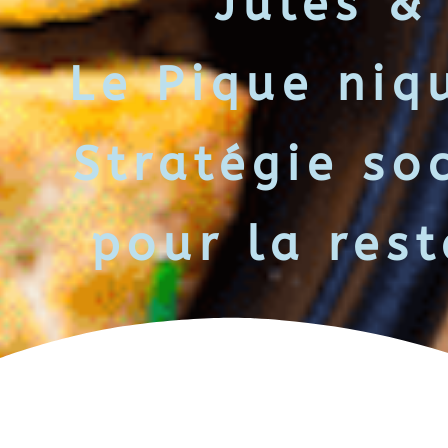
Jules &
Le Pique niq
Stratégie so
pour la rest