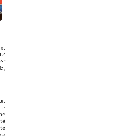
ée.
12
mer
iz,
ur.
le
mme
ité
ite
ce