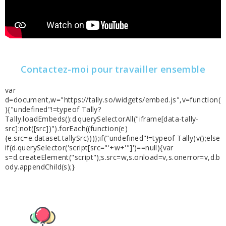
Contactez-moi pour travailler ensemble
var
d=document,w="https://tally.so/widgets/embed.js",v=function(
){"undefined"!=typeof Tally?
Tally.loadEmbeds():d.querySelectorAll("iframe[data-tally-
src]:not([src])").forEach((function(e)
{e.src=e.dataset.tallySrc}))};if("undefined"!=typeof Tally)v();else
if(d.querySelector('script[src="'+w+'"]')==null){var
s=d.createElement("script");s.src=w,s.onload=v,s.onerror=v,d.b
ody.appendChild(s);}