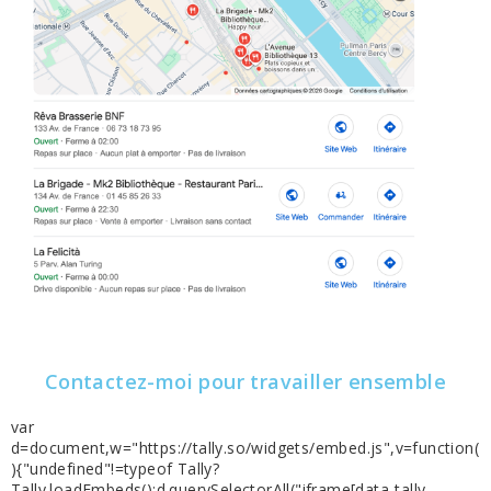
Contactez-moi pour travailler ensemble
var
d=document,w="https://tally.so/widgets/embed.js",v=function(
){"undefined"!=typeof Tally?
Tally.loadEmbeds():d.querySelectorAll("iframe[data-tally-