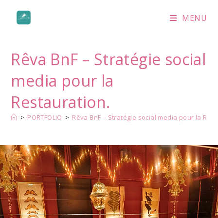
MENU
Rêva BnF – Stratégie social
media pour la
Restauration.
>
PORTFOLIO
>
Rêva BnF – Stratégie social media pour la Rest