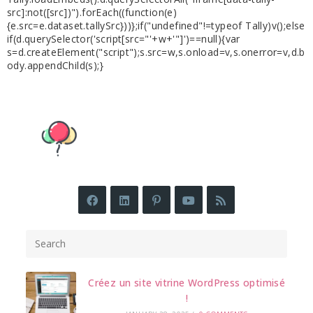
src]:not([src])").forEach((function(e)
{e.src=e.dataset.tallySrc}))};if("undefined"!=typeof Tally)v();else
if(d.querySelector('script[src="'+w+'"]')==null){var
s=d.createElement("script");s.src=w,s.onload=v,s.onerror=v,d.b
ody.appendChild(s);}
Créez un site vitrine WordPress optimisé
!