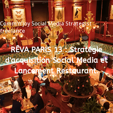
Comm’n’joy Social Media Strategist
freelance
RÊVA PARIS 13 : Stratégie
d'acquisition Social Media et
Lancement Restaurant.