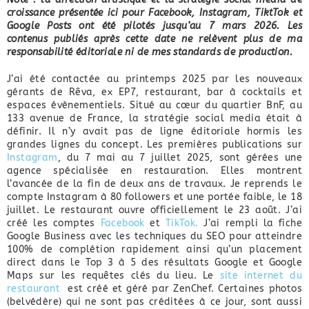
croissance présentée ici pour Facebook, Instagram, TiktTok et
Google Posts ont été pilotés jusqu’au 7 mars 2026. Les
contenus publiés après cette date ne relèvent plus de ma
responsabilité éditoriale ni de mes standards de production.
J’ai été contactée au printemps 2025 par les nouveaux
gérants de Rêva, ex EP7, restaurant, bar à cocktails et
espaces évènementiels. Situé au cœur du quartier BnF, au
133 avenue de France, la stratégie social media était à
définir. Il n’y avait pas de ligne éditoriale hormis les
grandes lignes du concept. Les premières publications sur
Instagram
, du 7 mai au 7 juillet 2025, sont gérées une
agence spécialisée en restauration. Elles montrent
l’avancée de la fin de deux ans de travaux. Je reprends le
compte Instagram à 80 followers et une portée faible, le 18
juillet. Le restaurant ouvre officiellement le 23 août. J’ai
créé les comptes
Facebook
et
TikTok.
J’ai rempli la fiche
Google Business avec les techniques du SEO pour atteindre
100% de complétion rapidement ainsi qu’un placement
direct dans le Top 3 à 5 des résultats Google et Google
Maps sur les requêtes clés du lieu. Le
site internet du
restaurant
est créé et géré par ZenChef. Certaines photos
(belvédère) qui ne sont pas créditées à ce jour, sont aussi