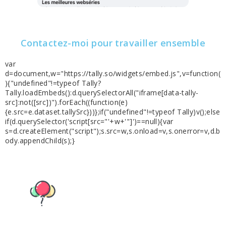
Contactez-moi pour travailler ensemble
var
d=document,w="https://tally.so/widgets/embed.js",v=function(
){"undefined"!=typeof Tally?
Tally.loadEmbeds():d.querySelectorAll("iframe[data-tally-
src]:not([src])").forEach((function(e)
{e.src=e.dataset.tallySrc}))};if("undefined"!=typeof Tally)v();else
if(d.querySelector('script[src="'+w+'"]')==null){var
s=d.createElement("script");s.src=w,s.onload=v,s.onerror=v,d.b
ody.appendChild(s);}