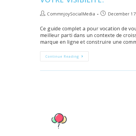
Post
Post
CommnjoySocialMedia
December 17
author:
published:
Ce guide complet a pour vocation de vo
meilleur parti dans un contexte de croi
marque en ligne et construire une commun
Bien
Continue Reading
Démarrer
Sur
TikTok
Pour
Les
Entreprises
:
Guide
Complet
Pour
Augmenter
Votre
Visibilité.