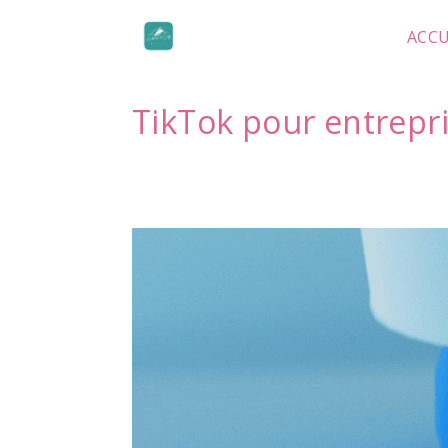
Skip
to
ACCU
content
TikTok pour entrepr