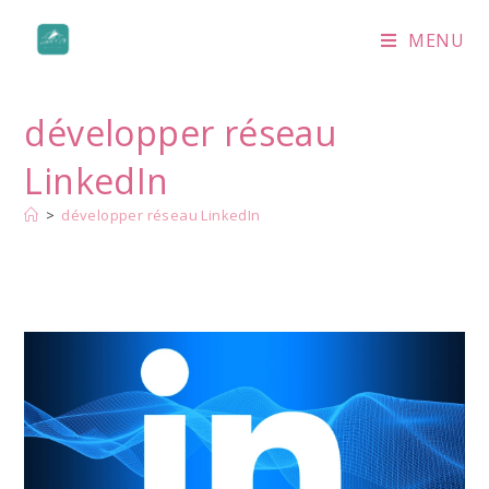
Skip
to
MENU
content
développer réseau
LinkedIn
>
développer réseau LinkedIn